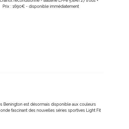
hariot reconditionné - Batterie Li-Fe 5,8Ah 27 trous +
 - Prix : 1690€ - disponible immédiatement
ès Benington est désormais disponible aux couleurs
nde fascinant des nouvelles séries sportives Light Fit