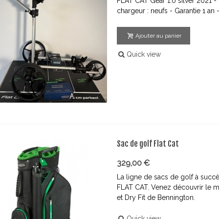
FLAT CAT Gear 1.0 silver 2021 - c
chargeur : neufs - Garantie 1 an
Ajouter au panier
Quick view
Sac de golf Flat Cat
329,00 €
La ligne de sacs de golf à succ
FLAT CAT. Venez découvrir le mo
et Dry Fit de Bennington.
Quick view