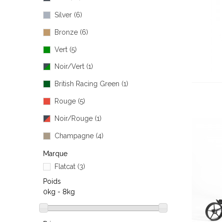
Silver
(6)
Bronze
(6)
Vert
(5)
Noir/Vert
(1)
British Racing Green
(1)
Rouge
(5)
Noir/Rouge
(1)
Champagne
(4)
Orange
(5)
Marque
Flatcat
(3)
Beige
(1)
Poids
Noir/Bleu
(1)
0kg - 8kg
Bleu
(5)