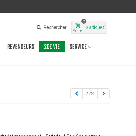
0
Rechercher
0
article(s)
Panier
REVENDEURS
2DE VIE
SERVICE
Previous
Next
2/8